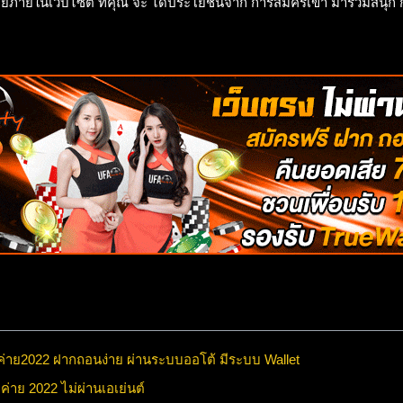
ายภายในเว็บไซต์ ที่คุณ จะ ได้ประโยชน์จาก การสมัครเข้า มาร่วมสนุก
่าย2022 ฝากถอนง่าย ผ่านระบบออโต้ มีระบบ Wallet
่าย 2022 ไม่ผ่านเอเย่นต์