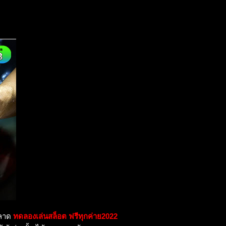
่พลาด
ทดลองเล่นสล็อต ฟรีทุกค่าย2022