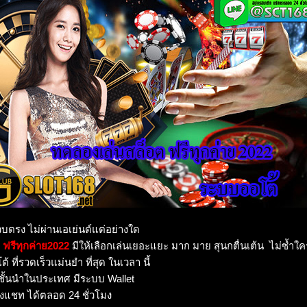
เว็บตรง ไม่ผ่านเอเย่นต์แต่อย่างใด
 ฟรีทุกค่าย2022
มีให้เลือกเล่นเยอะแยะ มาก มาย สุนกตื่นเต้น ไม่ซ้ำใค
ที่รวดเร็วแม่นยำ ที่สุด ในเวลา นี้
ั้นนำในประเทศ มีระบบ Wallet
างแชท ได้ตลอด 24 ชั่วโมง