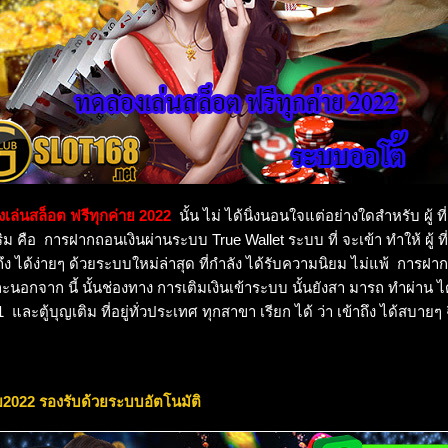
เล่นสล็อต ฟรีทุกค่าย 2022
นั้น ไม่ ได้นิ่งนอนใจแต่อย่างใดสำหรับ ผู้ ท
ริม คือ การฝากถอนเงินผ่านระบบ True Wallet ระบบ ที่ จะเข้า ทำให้ ผู้ ที
ึง ได้ง่ายๆ ด้วยระบบใหม่ล่าสุด ที่กำลัง ได้รับความนิยม ไม่แพ้ การ
นอกจาก นี้ นั้นช่องทาง การเติมเงินเข้าระบบ นั้นยังสา มารถ ทำผ่าน ไ
-11 และตู้บุญเติม ที่อยู่ทั่วประเทศ ทุกสาขา เรียก ได้ ว่า เข้าถึง ได้
ย2022 รองรับด้วยระบบอัตโนมัติ