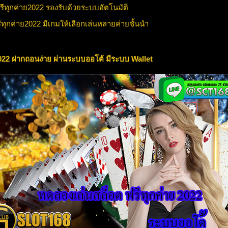
รีทุกค่าย2022 รองรับด้วยระบบอัตโนมัติ
ุกค่าย2022 มีเกมให้เลือกเล่นหลายค่ายชั้นนำ
022 ฝากถอนง่าย ผ่านระบบออโต้ มีระบบ Wallet