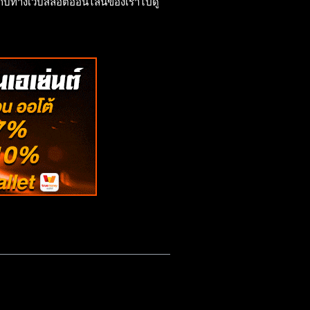
 กับทางเว็บสล็อตออนไลน์ของเราไปดู