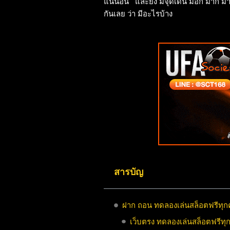
แน่นอน และยัง มีจุดเด่น มีอีก มาก ม
กันเลย ว่า มีอะไรบ้าง
สารบัญ
ฝาก ถอน ทดลองเล่นสล็อตฟรีทุกค
เว็บตรง ทดลองเล่นสล็อตฟรีทุกค