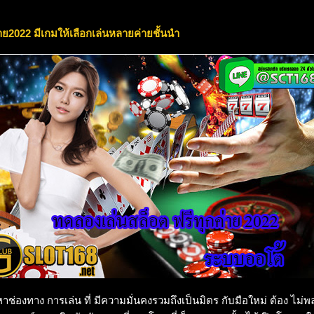
ย2022 มีเกมให้เลือกเล่นหลายค่ายชั้นนำ
องหาช่องทาง การเล่น ที่ มีความมั่นคงรวมถึงเป็นมิตร กับมือใหม่ ต้อง ไม