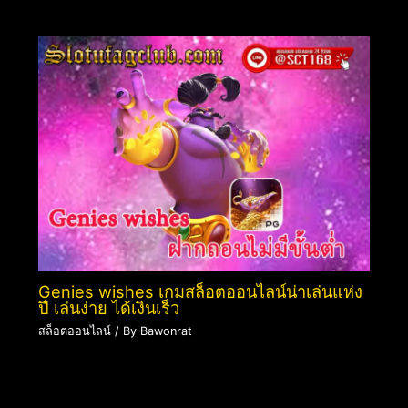
Genies wishes เกมสล็อตออนไลน์น่าเล่นแห่ง
ปี เล่นง่าย ได้เงินเร็ว
สล็อตออนไลน์
/ By
Bawonrat