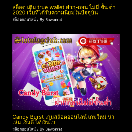
สล็อต เติม true wallet ฝาก-ถอน ไม่มี ขั้น ต่ํา
2020 เว็บที่ได้รับความนิยมในปัจจุบัน
สล็อตออนไลน์
/ By
Bawonrat
Candy Burst เกมสล็อตออนไลน์ เกมใหม่ น่า
เล่น เงินดี ได้เงินไว
สล็อตออนไลน์
/ By
Bawonrat