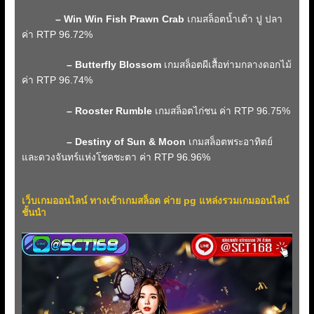
–
Win Win Fish Prawn Crab
เกมสล็อตน้ำเต้า ปู ปลา
ค่า RTP 96.72%
– Butterfly Blossom
เกมสล็อตผีเสื้อท่ามกลางดอกไม้
ค่า RTP 96.74%
–
Rooster Rumble
เกมสล็อตไก่ชน ค่า RTP 96.75%
– Destiny of Sun & Moon
เกมสล็อตพระอาทิตย์
และดวงจันทร์แห่งโชคชะตา ค่า RTP 96.96%
เว็บเกมออนไลน์ ทางเข้าเกมสล็อต ค่าย pg แหล่งรวมเกมออนไลน์
ชั้นนำ