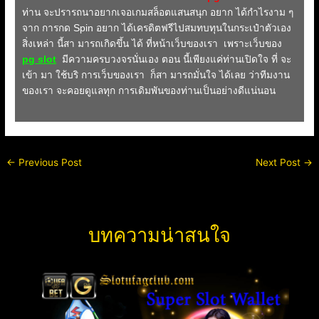
ท่าน จะปรารถนาอยากเจอเกมสล็อตแสนสนุก อยาก ได้กำไรงาม ๆ
จาก การกด Spin อยาก ได้เครดิตฟรีไปสมทบทุนในกระเป๋าตัวเอง
สิ่งเหล่า นี้สา มารถเกิดขึ้น ได้ ที่หน้าเว็บของเรา เพราะเว็บของ
pg slot
มีความครบวงจรนั่นเอง ตอน นี้เพียงแค่ท่านเปิดใจ ที่ จะ
เข้า มา ใช้บริ การเว็บของเรา ก็สา มารถมั่นใจ ได้เลย ว่าทีมงาน
ของเรา จะคอยดูแลทุก การเดิมพันของท่านเป็นอย่างดีแน่นอน
←
Previous Post
Next Post
→
บทความน่าสนใจ