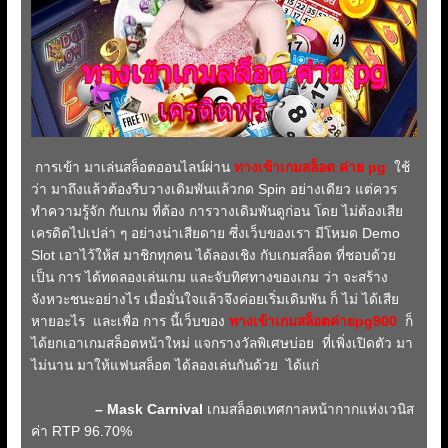
การเข้า มาเล่นสล็อตออนไลน์ผ่าน
ทางเข้าเกมสล็อต ค่าย
pg
ใช้
ว่า มาถึงแล้วต้องรีบวางเดิมพันแล้วกด Spin อย่างเดียว แต่ควร
ทำความรู้จัก กับเกม ที่ต้อง การวางเดิมพันดูก่อน โดย ไม่ต้องเสีย
เครดิตไปเปล่า ๆ อย่างน่าเสียดาย ซึ่งเว็บของเรา มีโหมด Demo
Slot เอาไว้ให้ส มาชิกทุกคน ได้ลองเชิง กับเกมสล็อต ที่ชอบด้วย
เป็น การ ได้ทดลองเล่นเกม และจับทิศทางของเกม ว่า จะสร้าง
จังหวะชนะอย่างไร เมื่อมั่นใจแล้วจึงค่อยเริ่มเดิมพัน ก็ ไม่ ได้เสีย
หายอะไร และเพื่อ การ นี้เว็บของ
ทางเข้าเกมสล็อตค่าย
pg900
ก็
ได้ยกเอาเกมสล็อตหน้าใหม่ แจกรางวัลพิเศษบ่อย ที่เพิ่งเปิดตัว มา
ไม่นาน มาให้แฟนสล็อต ได้ลองเล่นกันด้วย ได้แก่
–
Mask Carnival
เกมสล็อตเทศกาลหน้ากากแห่งเวนิส
ค่า RTP 96.70%