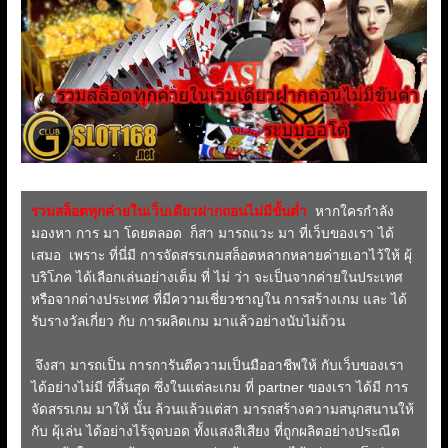
รวมสล็อตทุกค่ายในเว็บเดียวฝากถอนไม่มีขั้นต่ำ
หากใครกำลัง
มองหา การ มา โดยตลอด ก็สา มารถแวะ มา ที่เว็บของเรา ได้
เสมอ เพราะ ที่นี่มี การจัดสรรเกมสล็อตหลากหลายค่ายเอาไว้ให้ ผุ้
บริโภค ได้เลือกเล่นอย่างเต็ม ที่ ไม่ ว่า จะเป็นจากค่ายในประเทศ
หรือจากต่างประเทศ ที่มีความเชี่ยวชาญใน การสร้างเกม และ ได้
รับรางวัลเกี่ยว กับ การผลิตเกม มาแล้วอย่างนับไม่ถ้วน
จึงสา มารถเป็น การการันตีความเป็นมืออาชีพให้ กับเว็บของเรา
ได้อย่างไม่มี ที่สิ้นสุด ซึ่งในแต่ละเกม ที่ partner ของเรา ได้มี การ
จัดสรรเกม มาให้ นั้น ล้วนแล้วแต่สา มารถสร้างความสนุกสนานให้
กับ ผุ้เล่น ได้อย่างไร้จุดบอด ทั้งแสงสีเสียง ที่ถูกผลิตอย่างประณีต