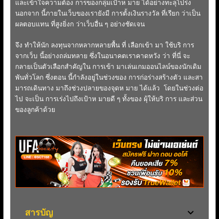
และเข้าใจความต้อง การของกลุ่มเป้าห มาย ได้อย่างทะลุโปร่ง
นอกจาก นี้ภายในเว็บของเรายังมี การตั้งเงินรางวัล ที่เรียก ว่าเป็น
ผลตอบแทน ที่สูงยิ่งก ว่าเว็บอื่น ๆ อย่างชัดเจน
จึง ทำให้นัก ลงทุนจากหลากหลายพื้น ที่ เลือกเข้า มา ใช้บริ การ
จากเว็บ นี้อย่างถล่มทลาย ซึ่งในอนาคตเราคาดหวัง ว่า ที่นี่ จะ
กลายเป็นตัวเลือกสำคัญใน การเข้า มาเล่นเกมออนไลน์ของนักเดิม
พันทั่วโลก ซึ่งตอน นี้กำลังอยู่ในช่วงของ การก่อร่างสร้างตัว และสา
มารถเดินทาง มาถึงช่วงปลายของจุดห มาย ได้แล้ว โดยในช่วงต่อ
ไป จะเป็น การเร่งไปถึงเป้าห มายดี ๆ ทั้งของ ผุ้ให้บริ การ และส่วน
ของลูกค้าด้วย
สารบัญ