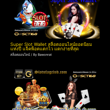
Super Slot Wallet สล็อตออนไลน์ยอดนิยม
แห่งปี แจ็คพ็อตแตกไว แตกง่ายที่สุด
สล็อตออนไลน์
/ By
Bawonrat