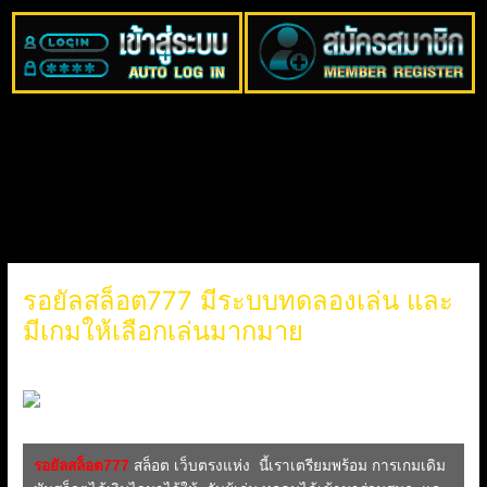
Skip
to
content
รอยัลสล็อต777 มีระบบทดลองเล่น และ
มีเกมให้เลือกเล่นมากมาย
/
สล็อตออนไลน์
/ By
Bawonrat
รอยัลสล็อต777
สล็อต เว็บตรงแห่ง นี้เราเตรียมพร้อม การเกมเดิม