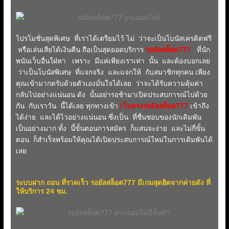
โปรโมชั่นสุดพิเศษ ที่เราได้เตรียมไว้ ไม่ ว่าจะเป็นโบนัสเครดิตฟรี
หรือเล่นเสียได้เงินคืน ถือเป็นสุดยอดบริการ
รอยัลสล็อต777
ที่นัก
พนันเว็บอื่นใฝ่หา เพราะ มีแค่เพียงเราเท่า นั้น และต้องบอกเลย
ว่าเป็นโบนัสพิเศษ ที่แจกจริง และแจกให้ กับสมาชิกทุกคน เพียง
คุณเข้ามากดรับด้วยตัวเองมั่นใจได้เลย ว่าจะได้รับความคุ้มค่า
กลับไปอย่างแน่นอน ดัง นั้นอย่ารอช้ามาเปิดประสบการณ์ไปด้วย
กัน กับเราวัน นี้ได้เลย ทุกทางเข้า
เว็บตรงรอยัลสล็อต
777
เข้าถึง
ได้ง่าย และได้ไวอย่างแน่นอน ซึ่งเป็น ที่ชื่นชอบของนักเดิมพัน
เป็นอย่างมาก ทั้ง นี้ขั้นตอนการสมัคร ก็แสนจะง่าย และไม่กี่ขั้น
ตอน ก็สำเร็จพร้อมให้คุณได้เปิดประสบการณ์ใหม่ในการเดิมพันได้
เลย
ระบบฝาก ถอน ที่รวดเร็ว รอยัลสล็อต777 มีเกมสุดฮิตจากค่ายดัง ที่
ให้บริการ 24 ชม.