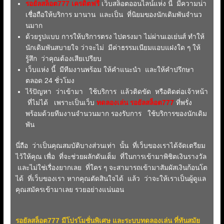
รอยัลสล็อต
777
เครดิตฟรี
เว็บสล็อตออนไลน์แห่ง นี้ มีความน่า
เชื่อถือให้บริการ มานาน และเป็น ที่นิยมของนักเดิมพันจำนว
นมาก
ด้วยรูปแบบ การให้บริการตรง ไปตรงมา ไม่ผ่านเอเย่นส์ ทำให้
นักเดิมพันสบายใจ ว่าจะไม่ มีค่าธรรมเนียมแอบแฝงใด ๆ ให้
รู้สึก ว่าคุณต้องเสียเปรียบ
เว็บแห่ง นี้ มีทีมงานพร้อม ให้คำแนะนำ และให้คำปรึกษา
ตลอด 24 ชั่วโมง
ไร้ปัญหา ว่าเข้ามา ใช้บริการ แล้วติดขัด หรือติดต่อเจ้าหน้า
ที่ไม่ได้ เพราะเป็นเว็บ
ทดลองเล่น รอยัลสล็อต
777
ที่พรั่ง
พร้อมด้วยทีมงานจำนวนมาก รองรับการ ใช้บริการของนักเดิม
พัน
นี่ถือ ว่าเป็นคุณสมบัติบางส่วนเท่า นั้น ที่เว็บของเราได้จัดเตรียม
ไว้ให้คุณ เพื่อ ที่จะช่วยผลักดันเต็ม ที่ในการเข้ามาพิชิตเงินรางวัล
และไม่ใช่เรื่องยากเลย ที่ใคร ๆ จะสามารถเข้ามาสัมผัสเงินก้อนโต
ได้ ที่เว็บของเรา หากคุณตัดสินใจได้ แล้ว ว่าจะให้เราเป็นผู้ดูแล
คุณสมัครเข้ามาเลย รวยอย่างแน่นอน
รอยัลสล็อต777 มีโปรโมชั่นพิเศษ และระบบทดลองเล่น ที่ทันสมัย