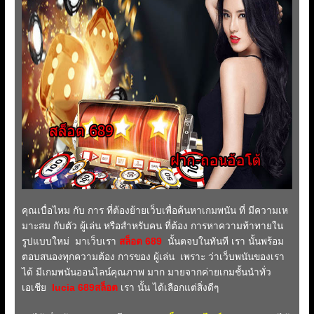
คุณเบื่อไหม กับ การ ที่ต้องย้ายเว็บเพื่อค้นหาเกมพนัน ที่ มีความเห
มาะสม กับตัว ผู้เล่น หรือสำหรับคน ที่ต้อง การหาความท้าทายใน
รูปแบบใหม่ มาเว็บเรา
สล็อต 689
นั้นตจบในทันที เรา นั้นพร้อม
ตอบสนองทุกความต้อง การของ ผู้เล่น เพราะ ว่าเว็บพนันของเรา
ได้ มีเกมพนันออนไลน์คุณภาพ มาก มายจากค่ายเกมชั้นนำทั่ว
เอเชีย
lucia 689
สล็อต
เรา นั้น ได้เลือกแต่สิ่งดีๆ