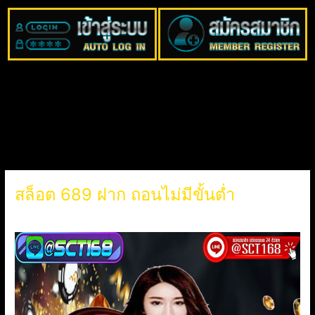
Skip
to
content
สล็อต 689 ฝาก ถอนไม่มีขั้นต่ำ
/
สล็อตออนไลน์
/ By
Bawonrat