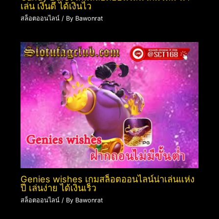
เล่น เงินดี ได้เงินไว
สล็อตออนไลน์
/ By
Bawonrat
Genies wishes เกมสล็อตออนไลน์น่าเล่นแห่ง
ปี เล่นง่าย ได้เงินเร็ว
สล็อตออนไลน์
/ By
Bawonrat