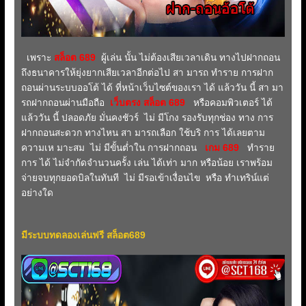
เพราะ
สล็อต 689
ผู้เล่น นั้น ไม่ต้องเสียเวลาเดิน ทางไปฝากถอน
ถึงธนาคารให้ยุ่งยากเสียเวลาอีกต่อไป สา มารถ ทำราย การฝาก
ถอนผ่านระบบออโต้ ได้ ที่หน้าเว็บไซต์ของเรา ได้ แล้ววัน นี้ สา มา
รถฝากถอนผ่านมือถือ
เว็บตรง สล็อต
689
หรือคอมพิวเตอร์ ได้
แล้ววัน นี้ ปลอดภัย มั่นคงชัวร์ ไม่ มีโกง รองรับทุกช่อง ทาง การ
ฝากถอนสะดวก ทางไหน สา มารถเลือก ใช้บริ การ ได้เลยตาม
ความเห มาะสม ไม่ มีขั้นต่ำใน การฝากถอน
เกม
689
ทำราย
การ ได้ ไม่จำกัดจำนวนครั้ง เล่น ได้เท่า มาก หรือน้อย เราพร้อม
จ่ายจบทุกยอดบิลในทันที ไม่ มีรอเข้าเงื่อนไข หรือ ทำเทริน์แต่
อย่างใด
มีระบบทดลองเล่นฟรี สล็อต689