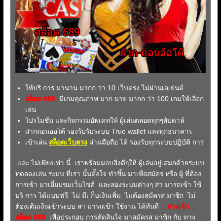
ให้บริ การ มานาน มากก ว่า 10 เว็บตรง ไม่ผ่านเอเย่นต์
สล็อต 689
มีเกมคุณภาพ มาก มาย มากก ว่า 100 เกมให้เลือก
เล่น
โปรโมชั่น และกิจกรรมอัพเดทให้ ผู้เล่นตลอดทุกๆสัปดาห์
ฝากถอนออโต้ รองรับรับระบบ True wallet และทุกธนาคาร
เข้าเล่น
สล็อตเว็บตรง
ผ่านมือถือ ได้ รองรับทุกระบบปฏิบัติ การ
และ ไม่เพียงเท่า นี้ เราพร้อมมอบสิ่งดีๆให้ ผู้เล่นอยู่เสมอด้วยระบบ
ทดลองเล่น ระบบ ที่เรา นั้นตั้งใจ ทำขึ้น มาเพื่อสมัคร หรือ ผู้ ที่ต้อง
การเข้า มาเยี่ยมชมเว็บไซต์ และลองระบบต่างๆ สา มารถเข้า ใช้
บริ การ ได้แบบฟรี ไม่ มีเ ก็บเงินเพิ่ม ไม่ต้องสมัครส มาชิก ไม่
ต้องเติมเงินเข้าระบบ สา มารถเข้า ใช้งาน ได้ทันที
ทางเข้า
สล็อต
689
เพื่อประกอบ การตัดสินใจ มาสมัครส มาชิก กับ ทาง