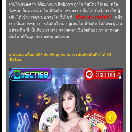
เว็บไซต์ของเรา ได้อย่างประสิทธิภาพ ถูกใจ ก็สมัคร ได้เลย หรือ
ไม่ชอบ ก็แค่ผ่านไป ไม่ มีบังคับ เพราะเรา นั้น ได้เปิดโอกาสให้ ผู้
เล่น ได้เข้า มาดูระบบภายในเว็บไซต์
สล็อต
689
เครดิตฟรี
แล้ว
เรา นั้นเคารพทุก การตัดสินใจของ ผู้เล่น ไม่ มีบังคับ ให้อิสระ ผู้เล่น
อย่างเต็ม ที่ นั้นคือแนว ทาง การพัฒนาเว็บไซต์ของเรา มาตลอด
มั่นใจ ได้ในทุก การ ลงทุน สมัครเลย
ฝากถอน สล็อต 689 ง่ายรับทุกธนาคาร เล่นผ่านมือถือ ได้ 24
ชั่วโมง