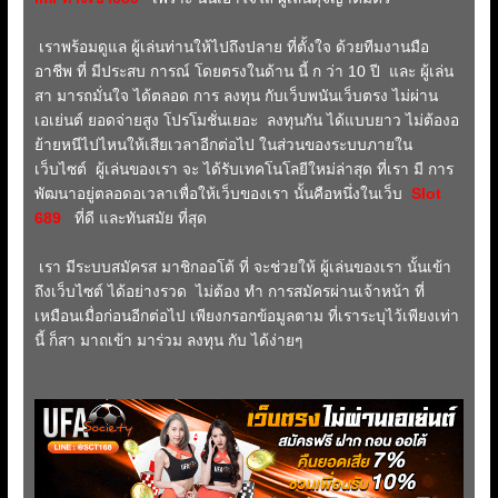
เราพร้อมดูแล ผู้เล่นท่านให้ไปถึงปลาย ที่ตั้งใจ ด้วยทีมงานมือ
อาชีพ ที่ มีประสบ การณ์ โดยตรงในด้าน นี้ ก ว่า 10 ปี และ ผู้เล่น
สา มารถมั่นใจ ได้ตลอด การ ลงทุน กับเว็บพนันเว็บตรง ไม่ผ่าน
เอเย่นต์ ยอดจ่ายสูง โปรโมชั่นเยอะ ลงทุนกัน ได้แบบยาว ไม่ต้องอ
ย้ายหนีไปไหนให้เสียเวลาอีกต่อไป ในส่วนของระบบภายใน
เว็บไซต์ ผู้เล่นของเรา จะ ได้รับเทคโนโลยีใหม่ล่าสุด ที่เรา มี การ
พัฒนาอยู่ตลอดอเวลาเพื่อให้เว็บของเรา นั้นคือหนึ่งในเว็บ
Slot
689
ที่ดี และทันสมัย ที่สุด
เรา มีระบบสมัครส มาชิกออโต้ ที่ จะช่วยให้ ผู้เล่นของเรา นั้นเข้า
ถึงเว็บไซต์ ได้อย่างรวด ไม่ต้อง ทำ การสมัครผ่านเจ้าหน้า ที่
เหมือนเมื่อก่อนอีกต่อไป เพียงกรอกข้อมูลตาม ที่เราระบุไว้เพียงเท่า
นี้ ก็สา มาถเข้า มาร่วม ลงทุน กับ ได้ง่ายๆ