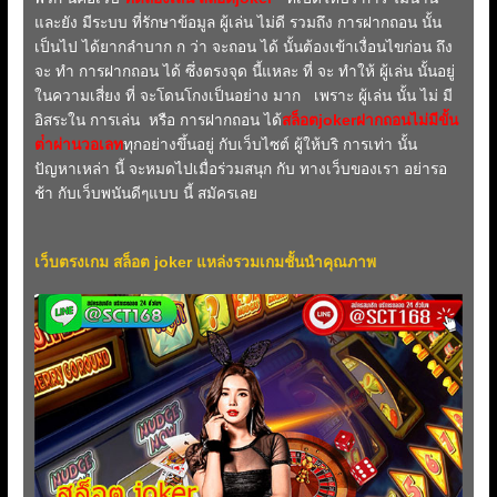
และยัง มีระบบ ที่รักษาข้อมูล ผู้เล่น ไม่ดี รวมถึง การฝากถอน นั้น
เป็นไป ได้ยากลำบาก ก ว่า จะถอน ได้ นั้นต้องเข้าเงื่อนไขก่อน ถึง
จะ ทำ การฝากถอน ได้ ซึ่งตรงจุด นี้แหละ ที่ จะ ทำให้ ผู้เล่น นั้นอยู่
ในความเสี่ยง ที่ จะโดนโกงเป็นอย่าง มาก เพราะ ผู้เล่น นั้น ไม่ มี
อิสระใน การเล่น หรือ การฝากถอน ได้
สล็อตjokerฝากถอนไม่มีขั้น
ต่ําผ่านวอเลท
ทุกอย่างขึ้นอยู่ กับเว็บไซต์ ผู้ให้บริ การเท่า นั้น
ปัญหาเหล่า นี้ จะหมดไปเมื่อร่วมสนุก กับ ทางเว็บของเรา อย่ารอ
ช้า กับเว็บพนันดีๆแบบ นี้ สมัครเลย
เว็บตรงเกม สล็อต joker แหล่งรวมเกมชั้นนำคุณภาพ