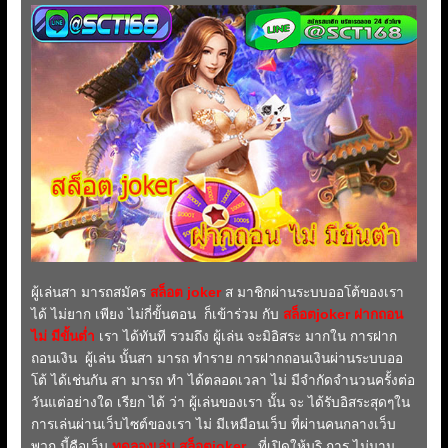
ผู้เล่นสา มารถสมัคร
สล็อต joker
ส มาชิกผ่านระบบออโต้ของเรา
ได้ ไม่ยาก เพียง ไม่กี่ขั้นตอน ก็เข้าร่วม กับ
สล็อตjoker ฝากถอน
ไม่ มีขั้นต่ำ
เรา ได้ทันที รวมถึง ผู้เล่น จะมิอิสระ มากใน การฝาก
ถอนเงิน ผู้เล่น นั้นสา มารถ ทำราย การฝากถอนเงินผ่านระบบออ
โต้ ได้เช่นกัน สา มารถ ทำ ได้ตลอดเวลา ไม่ มีจำกัดจำนวนครั้งต่อ
วันแต่อย่างใด เรียก ได้ ว่า ผู้เล่นของเรา นั้น จะ ได้รับอิสระสุดๆใน
การเล่นผ่านเว็บไซต์ของเรา ไม่ มีเหมือนเว็บ ที่ผ่านคนกลางเว็บ
พวก นี้คือเว็บ
ทดลองเล่น สล็อตjoker
ที่เปิดให้บริ การ ไม่นาน