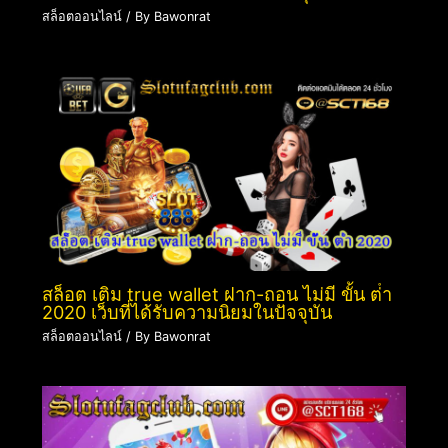
สล็อตออนไลน์
/ By
Bawonrat
สล็อต เติม true wallet ฝาก-ถอน ไม่มี ขั้น ต่ํา
2020 เว็บที่ได้รับความนิยมในปัจจุบัน
สล็อตออนไลน์
/ By
Bawonrat