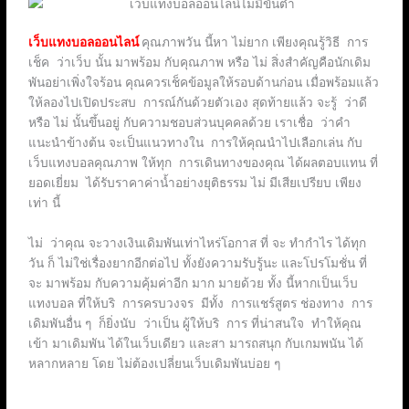
เว็บแทงบอลออนไลน์
คุณภาพวัน นี้หา ไม่ยาก เพียงคุณรู้วิธี การ
เช็ค ว่าเว็บ นั้น มาพร้อม กับคุณภาพ หรือ ไม่ สิ่งสำคัญคือนักเดิม
พันอย่าเพิ่งใจร้อน คุณควรเช็คข้อมูลให้รอบด้านก่อน เมื่อพร้อมแล้ว
ให้ลองไปเปิดประสบ การณ์กันด้วยตัวเอง สุดท้ายแล้ว จะรู้ ว่าดี
หรือ ไม่ นั้นขึ้นอยู่ กับความชอบส่วนบุคคลด้วย เราเชื่อ ว่าคำ
แนะนำข้างต้น จะเป็นแนวทางใน การให้คุณนำไปเลือกเล่น กับ
เว็บแทงบอลคุณภาพ ให้ทุก การเดินทางของคุณ ได้ผลตอบแทน ที่
ยอดเยี่ยม ได้รับราคาค่าน้ำอย่างยุติธรรม ไม่ มีเสียเปรียบ เพียง
เท่า นี้
ไม่ ว่าคุณ จะวางเงินเดิมพันเท่าไหร่โอกาส ที่ จะ ทำกำไร ได้ทุก
วัน ก็ ไม่ใช่เรื่องยากอีกต่อไป ทั้งยังความรับรู้นะ และโปรโมชั่น ที่
จะ มาพร้อม กับความคุ้มค่าอีก มาก มายด้วย ทั้ง นี้หากเป็นเว็บ
แทงบอล ที่ให้บริ การครบวงจร มีทั้ง การแชร์สูตร ช่องทาง การ
เดิมพันอื่น ๆ ก็ยิ่งนับ ว่าเป็น ผู้ให้บริ การ ที่น่าสนใจ ทำให้คุณ
เข้า มาเดิมพัน ได้ในเว็บเดียว และสา มารถสนุก กับเกมพนัน ได้
หลากหลาย โดย ไม่ต้องเปลี่ยนเว็บเดิมพันบ่อย ๆ