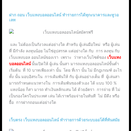
ฝาก ถอน เว็บแทงบอลออนไลน์ ทำรายการได้ทุกะนาคารและทูวอ
เลท
และ ไม่ต้องเป็นกังวลแต่อย่างใด สำหรับ ผู้เล่นมือใหม่ หรือ ผู้เล่น
ที่ มีกำลัง ลงทุนน้อย ไม่ใช่อุปสรรค แต่อย่างใด กับ การ ลงทุน กับ
เว็บแทงบอล ออนไลน์ของเรา เพราะ ว่าทางเว็บไซต์ของ
เว็บแทง
บอลออนไลน์
นั้นเปิดให้ ผู้เล่น นั้นสา มารถแทงบอลออนไลน์ขั้นต่ำ
เริ่มต้น ที่ 10 บาทเพียงเท่า นั้น โดย ที่เรา นั้น ไม่ มีกฎเกณฑ์ อะไร
ทั้ง นั้น มอบอิสระใน การเดิมพันให้ กับ ผู้เล่นอย่างเต็ม ที่ ผู้เล่นสา
มารถกำหนดแนวทางใน การเดิมพันของตัวเอง ได้ แบบ 100 %
แทงน้อย ก็สา มารถ ทำเงินหลักแสน ได้ ด้วยอัตรา การจ่าย ที่ ไม่
เป็นรองใครในประเทศ เล่น ได้เราพร้อมจ่ายในทันที ไม่ มีดึง หรือ
ยื้อ การฝากถอนแต่อย่างใด
เว็บตรง เว็บแทงบอลออนไลน์ ทำรายการด้วยระบบออโต้ที่ทันสมัย