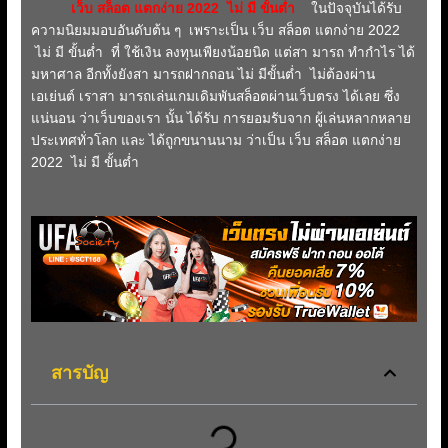
เว็บ สล็อต แตกง่าย 2022 ไม่ มี ขั้นต่ำ
ในปัจจุบันได้รับ
ความนิยมมอบอันดับต้น ๆ เพราะเป็น เว็บ สล็อต แตกง่าย 2022
ไม่ มี ขั้นต่ำ ที่ ใช้เงิน ลงทุนเพียงน้อยนิด แต่สา มารถ ทำกำไร ได้
มหาศาล อีกทั้งยังสา มารถฝากถอน ไม่ มีขั้นต่ำ ไม่ต้องผ่าน
เอเย่นต์ เราสา มารถเล่นเกมเดิมพันสล็อตผ่านเว็บตรง ได้เลย ซึ่ง
แน่นอน ว่าเว็บของเรา นั้น ได้รับ การยอมรับจาก ผู้เล่นหลากหลาย
ประเทศทั่วโลก และ ได้ถูกขนานนาม ว่าเป็น เว็บ สล็อต แตกง่าย
2022 ไม่ มี ขั้นต่ำ
สารบัญ