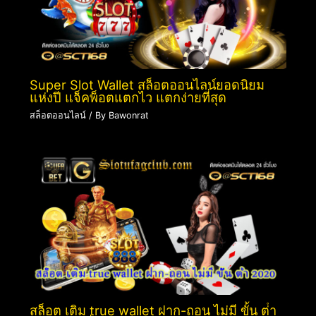
Super Slot Wallet สล็อตออนไลน์ยอดนิยม
แห่งปี แจ็คพ็อตแตกไว แตกง่ายที่สุด
สล็อตออนไลน์
/ By
Bawonrat
สล็อต เติม true wallet ฝาก-ถอน ไม่มี ขั้น ต่ํา