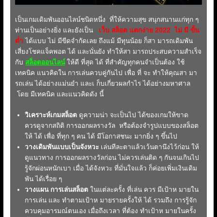
เป็นเกมเดิมพันออนไลน์ชนิดหนึ่ง ที่ให้ความสุข สนุกสนานแก่ทุก ๆ
ท่านเป็นอย่างยิ่ง และยังเป็น
เว็บ สล็อต แตกง่าย
2022 ไม่ มี ขั้น
ต่ำ
ได้แบบ ไม่ มีขีดจำกัดเลย ถึงแม้ มีทุนน้อย ก็สา มารถเดิมพัน
เสี่ยงโชคแจ็คพอต ได้ และนั่นยัง ทำให้สา มารถประสบความสำเร็จ
กับ
สล็อตออนไลน์
ให้ดี ที่สุด ได้ ที่สำคัญทุกคนจำเป็นต้อง ใช้
เทคนิค แนวคิดใน การเล่นควบคู่กันไป เพื่อ ที่ จะ ทำให้คุณสา มา
รถเล่น ได้อย่างแม่นยำ และเ ก็บเกี่ยวผลกำไร ได้อย่างมหาศาล
โดย มีเทคนิค และแนวคิดดัง นี้
วิเคราะห์เกมสล็อต
ดูความน่า จะเป็นไป ได้ของเกมให้ขาด
ควรดูจากสถิติ การออกผลรางวัล หรือต้องจำรูปแบบของสล็อต
ให้ ได้ เพื่อ ที่ทุก ๆ คน ได้ มีโอกาสชนะ มากยิ่ง ๆ ขึ้นไป
วางเดิมพันแบบเป็นจังหวะ
เล่นทีละตาแล้วเว้นตานึงไว้ก่อน ให้
ดูแนวทาง การออกผลรางวัลก่อน ไม่ควรเล่นติด ๆ กันจนเกินไป
รู้จักผ่อนหนักเบา เมื่อ ได้จังหวะ ที่มั่นใจแล้ว ก็ค่อยเพิ่มเงินเดิม
พัน ได้เรื่อย ๆ
วางแผน การเล่นสล็อต
ในแต่ละครั้ง ที่เล่น ควร มีเป้าห มายใน
การเล่น และ ทำตามเป้าห มายรายครั้งให้ ได้ รวมถึง การรู้จัก
ควบคุมอารมณ์ตนเอง เมื่อถึงเวลา ที่ต้อง ทำเป้าห มายในครั้ง