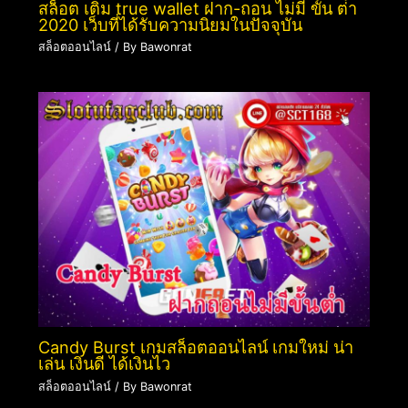
สล็อต เติม true wallet ฝาก-ถอน ไม่มี ขั้น ต่ํา
2020 เว็บที่ได้รับความนิยมในปัจจุบัน
สล็อตออนไลน์
/ By
Bawonrat
Candy Burst เกมสล็อตออนไลน์ เกมใหม่ น่า
เล่น เงินดี ได้เงินไว
สล็อตออนไลน์
/ By
Bawonrat