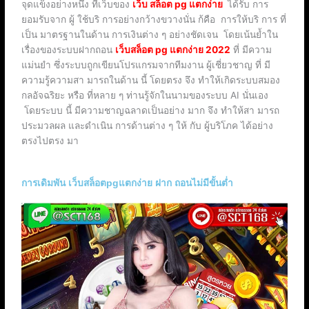
จุดแข็งอย่างหนึ่ง ที่เว็บของ
เว็บ สล็อต
pg แตกง่าย
ได้รับ การ
ยอมรับจาก ผู้ ใช้บริ การอย่างกว้างขวางนั่น ก้คือ การให้บริ การ ที่
เป็น มาตรฐานในด้าน การเงินต่าง ๆ อย่างชัดเจน โดยเน้นย้ำใน
เรื่องของระบบฝากถอน
เว็บสล็อต
pg
แตกง่าย
2022
ที่ มีความ
แม่นยำ ซึ่งระบบถูกเขียนโปรแกรมจากทีมงาน ผู้เชี่ยวชาญ ที่ มี
ความรู้ความสา มารถในด้าน นี้ โดยตรง จึง ทำให้เกิดระบบสมอง
กลอัจฉริยะ หรือ ที่หลาย ๆ ท่านรู้จักในนามของระบบ AI นั่นเอง
โดยระบบ นี้ มีความชาญฉลาดเป็นอย่าง มาก จึง ทำให้สา มารถ
ประมวลผล และดำเนิน การด้านต่าง ๆ ให้ กับ ผู้บริโภค ได้อย่าง
ตรงไปตรง มา
การเดิมพัน เว็บสล็อตpgแตกง่าย ฝาก ถอนไม่มีขั้นต่ำ