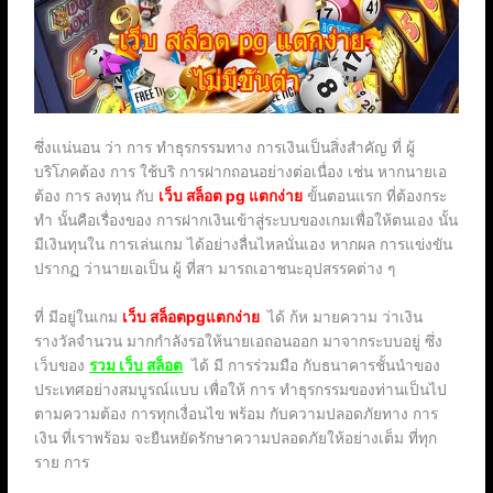
ซึ่งแน่นอน ว่า การ ทำธุรกรรมทาง การเงินเป็นสิ่งสำคัญ ที่ ผู้
บริโภคต้อง การ ใช้บริ การฝากถอนอย่างต่อเนื่อง เช่น หากนายเอ
ต้อง การ ลงทุน กับ
เว็บ สล็อต
pg แตกง่าย
ขั้นตอนแรก ที่ต้องกระ
ทำ นั้นคือเรื่องของ การฝากเงินเข้าสู่ระบบของเกมเพื่อให้ตนเอง นั้น
มีเงินทุนใน การเล่นเกม ได้อย่างลื่นไหลนั่นเอง หากผล การแข่งขัน
ปรากฏ ว่านายเอเป็น ผู้ ที่สา มารถเอาชนะอุปสรรคต่าง ๆ
ที่ มีอยู่ในเกม
เว็บ สล็อต
pg
แตกง่าย
ได้ ก้ห มายความ ว่าเงิน
รางวัลจำนวน มากกำลังรอให้นายเอถอนออก มาจากระบบอยู่ ซึ่ง
เว็บของ
รวม เว็บ สล็อต
ได้ มี การร่วมมือ กับธนาคารชั้นนำของ
ประเทศอย่างสมบูรณ์แบบ เพื่อให้ การ ทำธุรกรรมของท่านเป็นไป
ตามความต้อง การทุกเงื่อนไข พร้อม กับความปลอดภัยทาง การ
เงิน ที่เราพร้อม จะยืนหยัดรักษาความปลอดภัยให้อย่างเต็ม ที่ทุก
ราย การ