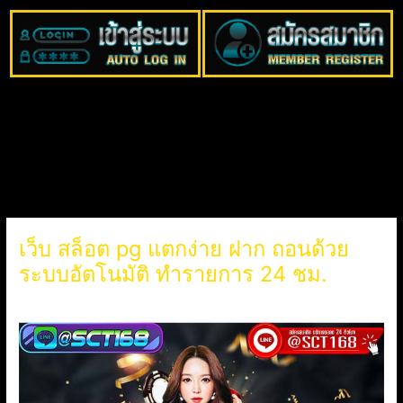
Skip
to
content
เว็บ สล็อต pg แตกง่าย ฝาก ถอนด้วย
ระบบอัตโนมัติ ทำรายการ 24 ชม.
/
สล็อตออนไลน์
/ By
Bawonrat