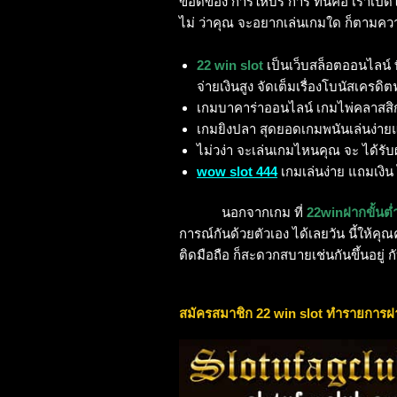
ข้อดีของ การให้บริ การ ที่นี่คือ เราเป
ไม่ ว่าคุณ จะอยากเล่นเกมใด ก็ตามคว
22
win slot
เป็นเว็บสล็อตออนไลน์ ท
จ่ายเงินสูง จัดเต็มเรื่องโบนัสเครดิ
เกมบาคาร่าออนไลน์ เกมไพ่คลาสสิก ที
เกมยิงปลา สุดยอดเกมพนันเล่นง่ายแ
ไม่วง่า จะเล่นเกมไหนคุณ จะ ได้ร
wow slot 444
เกมเล่นง่าย แถมเงิน 
นอกจากเกม ที่
22winฝากขั้นต่
การณ์กันด้วยตัวเอง ได้เลยวัน นี้ให้คุ
ติดมือถือ ก็สะดวกสบายเช่นกันขึ้นอยู
สมัครสมาชิก 22 win slot ทำรายการ