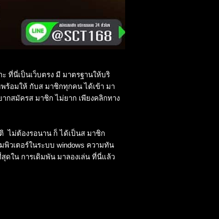
ที่นี่เป็นเว็บตรง มี มาตรฐานให้บริ
พร้อมให้ กับส มาชิกทุกคน ได้เข้า มา
อยากสมัครส มาชิก ไม่ยาก เพียงคลิกทาง
ิ ไม่ต้องรอนาน ก็ ได้เป็นส มาชิก
ึงคอมพิวเตอร์ในระบบ windows ความทัน
สุดใน การเดิมพัน มาลองเล่น ที่นี่แล้ว