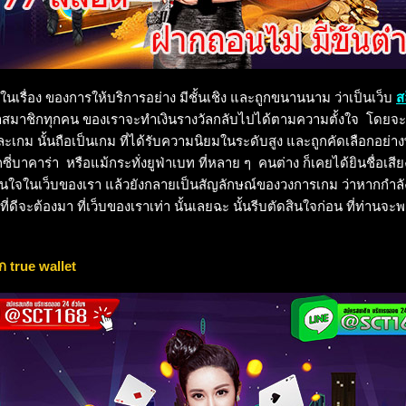
ชาในเรื่อง ของการให้บริการอย่าง มีชั้นเชิง และถูกขนานนาม ว่าเป็นเว็บ
ส
จ ว่าสมาชิกทุกคน ของเราจะทำเงินรางวัลกลับไปได้ตามความตั้งใจ โดยจะเ
ละเกม นั้นถือเป็นเกม ที่ได้รับความนิยมในระดับสูง และถูกคัดเลือกอย่า
กซี่บาคาร่า หรือแม้กระทั่งยูฟ่าเบท ที่หลาย ๆ คนต่าง ก็เคยได้ยินชื่อเส
่าสนใจในเว็บของเรา แล้วยังกลายเป็นสัญลักษณ์ของวงการเกม ว่าหากก
 ที่ดีจะต้องมา ที่เว็บของเราเท่า นั้นเลยฉะ นั้นรีบตัดสินใจก่อน ที่ท่า
 true wallet