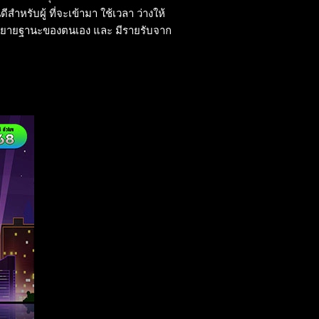
ีสำหรับผู้ ที่จะเข้ามา ใช้เวลา ว่างให้
ยับขยายฐานะของตนเอง และ มีรายรับจาก