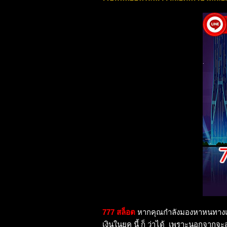
777 สล็อต
หากคุณกำลังมองหาหนทางแ
เงินในยุค นี้ ก็ ว่าได้ เพราะนอกจากจ