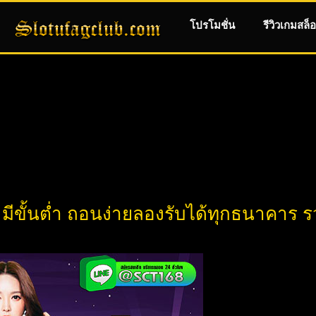
โปรโมชั่น
รีวิวเกมสล็
มีขั้นต่ำ ถอนง่ายลองรับได้ทุกธนาคาร ร