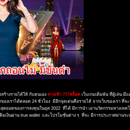
สร้างรายได้ให้ กับตนเอง
ทางเข้า
777
สล็อต
เว็บเกมเดิมพัน ที่ผู้เล่น ม
บของเราได้ตลอด 24 ชั่วโมง มีอีกจุดเด่นคือรายได้ จากเว็บของเรา ที่จ
ป็นจุดสุดยอดของการลงทุนในยุค 2022 ที่ได้ มีการนำ เอานวัตกรรมทางเทคโ
เงินผ่าน true wallet และโปรโมชั่นต่าง ๆ ที่จะ มีการประกาศผ่านระ