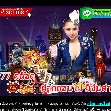
ห่งความร่ำรวยผ่านรูปแบบการลงทุนแบบออนไลน์ เว็บ
สล็อตออนไลน์
ะสามารถทำรายได้อย่างไม่จำกัดยอด แล้ว ยังไม่ มีกำแพงในเรื่องของเวลาใ