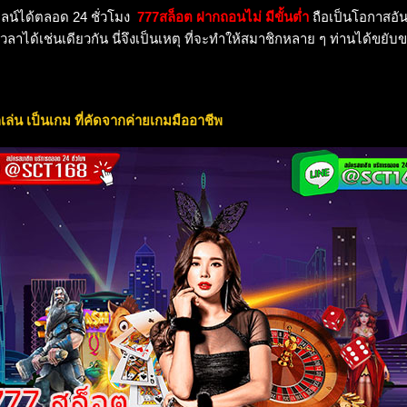
นไลน์ได้ตลอด 24 ชั่วโมง
777
สล็อต ฝากถอนไม่ มีขั้นต่ำ
ถือเป็นโอกาสอันด
าได้เช่นเดียวกัน นี่จึงเป็นเหตุ ที่จะทำให้สมาชิกหลาย ๆ ท่านได้ข
ล่น เป็นเกม ที่คัดจากค่ายเกมมืออาชีพ