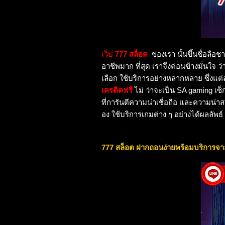
เว็บ
777 สล็อต
ของเรา นั้นขึ้นชื่อลือ
อาชีพมาก ที่สุด เราจึงค่อนข้างมั่นใ
เลือก ใช้บริการอย่างหลากหลาย ซึ่งแต่
เครดิตฟรี
ไม่ ว่าจะเป็น SA gaming เซ็
ที่การันตีความน่าเชื่อถือ และความน
อง ใช้บริการเกมต่าง ๆ อย่างได้ผลลัพธ์
777 สล็อต ฝากถอนง่ายพร้อมบริการจาก