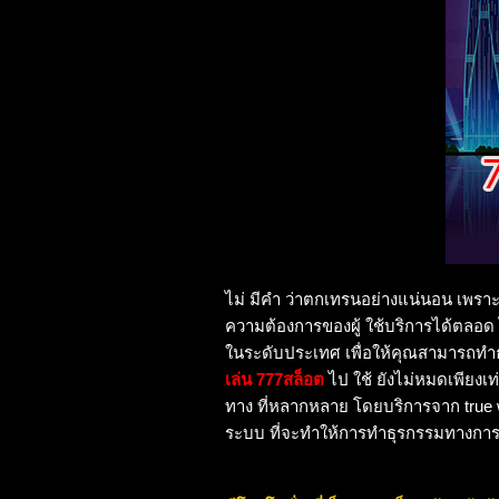
ไม่ มีคำ ว่าตกเทรนอย่างแน่นอน เพราะ 
ความต้องการของผู้ ใช้บริการได้ตลอด ไ
ในระดับประเทศ เพื่อให้คุณสามารถทำธ
เล่น
777
สล็อต
ไป ใช้ ยังไม่หมดเพียงเท
ทาง ที่หลากหลาย โดยบริการจาก true 
ระบบ ที่จะทำให้การทำธุรกรรมทางการเง