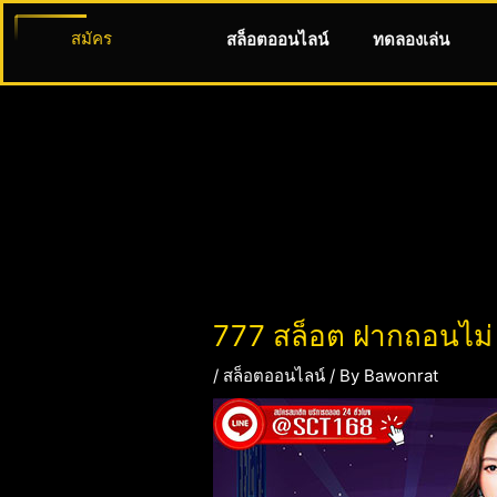
Skip
to
สมัคร
สล็อตออนไลน์
ทดลองเล่น
content
777 สล็อต ฝากถอนไม่ 
/
สล็อตออนไลน์
/ By
Bawonrat