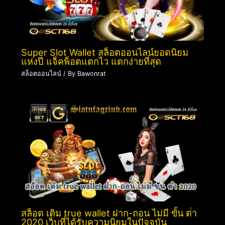
Super Slot Wallet สล็อตออนไลน์ยอดนิยม
แห่งปี แจ็คพ็อตแตกไว แตกง่ายที่สุด
สล็อตออนไลน์
/ By
Bawonrat
สล็อต เติม true wallet ฝาก-ถอน ไม่มี ขั้น ต่ํา
2020 เว็บที่ได้รับความนิยมในปัจจุบัน