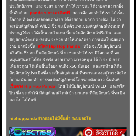
ประสิทธิภาพ และ จะสา มารถ ทำให้เราชนะ ได้ง่ายดาย มากยิ่ง
ขึ้นอีกด้วย
panda slot
เครดิตฟรี
กล่าวคือ จะ ทำให้เรา ได้เห็น
โอกาส ที่ จะเป็นสล็อตแตกง่าย ได้ง่ายดาย มากก ว่าเดิม ไม่ ว่า
จะเป็นสัญลักษณ์ WILD ซึ่ง จะเป็นตัวแทนของสัญลักษณ์ทั้งหมด ที่
ปรากฏให้เรา ได้เห็นภายในเกม นี้ยกเว้นสัญลักษณ์ฟรีสปิน และ
สัญลักษณ์ระเบิด ซึ่งนั่น จะช่วย ทำให้เกิดอัตรา การเพิ่มโบนัสแตก
ง่าย มากยิ่งขึ้น
สมัคร
Hip Hop Panda
หรือ จะเป็นสัญลักษณ์
ฟรีสปิน ซึ่ง จะเป็นสัญลักษณ์ ที่ จะช่วย ทำให้เรา มีโอกาส ที่ จะ
หมุนสปินฟรี ได้ถึง 3 ครั้ง หากเราสา มารถหมุน ได้ ก็ จะ มี การ
เพิ่มตัวคูณ ได้เพิ่มขึ้นเรื่อยๆ จนถึง x50 นั่นเอง และสุดท้าย ก็คือ
สัญลักษณ์รูประเบิดซึ่ง จะเป็นสัญลักษณ์ ที่ทหารแสดงอยู่ในวงล้อใด
ก็ตาม มัน จะ ทำ การระเบิดสัญลักษณ์โดยรอบดังกล่าว นั้นทันที
เว็บตรง
Hip Hop Panda
โดย ไม่นับสัญลักษณ์ WILD และฟรีส
ปิน ซึ่ง จะ ทำให้ มีสัญลักษณ์ใหม่เข้า มาแทน ที่สัญลักษณ์ ที่ระเบิด
ออกไป ได้ทันที
hiphoppandaฝากถอนไม่มีขั้นต่ำ ระบบออโต