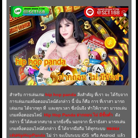
สำหรับ การเล่นเกม
hip hop panda
สิ่งสำคัญ ที่เรา จะ ได้รับจาก
การเล่นเกมสล็อตออนไลน์ดังกล่าว นี้ นั่น ก็คือ การ ที่เราสา มารถ
เล่นเกม ได้จากทุก ที่ และทุกเวลา ซึ่งนั่นจึง ทำให้เราสา มารถเล่น
เกมสล็อตออนไลน์
Hip Hop Panda
ฝากถอน ไม่ มีขั้นต่ำ
ดัง
กล่าว นี้ ได้สะดวกสบาย มากยิ่งขึ้น นอกจาก นี้เรายังสา มารถเล่น
เกมสล็อตออนไลน์ดังกล่าว นี้ ได้จากมือถือ ได้ทุกระบบ
ทดลอง
เล่น
HipHopPanda
ไม่ ว่า จะเป็นระบบ iOS หรือ Android แล้ว