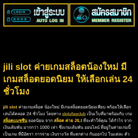
Skip
to
content
jili slot ค่ายเกมสล็อตน้องใหม่ มี
เกมสล็อตยอดนิยม ให้เลือกเล่น 24
ชั่วโมง
jili slot
ค่ายเกมสล็อต น้องใหม่ มีเกมสล็อตยอดนิยมเพียบ พร้อมให้เลือก
เล่นได้ตลอด 24 ชั่วโมง โดยทาง
slotufagclub
เป็นเว็บที่มาพร้อมกับ เกม
สล็อตแมชชีน
ยอดนิยม จาก
สล็อต ค่าย
JILI
ที่จะทำให้คุณ ได้กำไร จาก
เงินเดิมพัน มากกว่า 1000 เท่า ซึ่งเกมเดิมพัน ออนไลน์ ที่อยู่ในค่ายเกมนี้
เป็นเกม ที่มีอัตรา การจ่าย เงินรางวัล ที่แตกต่าง กันออกไป ในแต่ละ ตัว