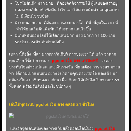
โปรโมชั่นดีๆ มาก มาย ที่คอยจัดกิจกรรมให้ ผู้เล่นของเราอยู่
ตลอด ทุกสัปดาห์ เพื่อคืนกำไร และให้ความคุ้มค่า แก่คุณแบบ
ไม่ มีเงื่อนไขซับซ้อน
มีระบบฝากถอน ที่มั่นคง ผ่านระบบออโต้ ที่ดี ที่สุดในเวลา นี้
ทำให้คุณเริ่มต้นเดิมพัน ได้สะดวก และไวขึ้น
มีเกมพนันออนไลน์ให้เลือกเล่น มาก มาย มากก ว่า 100 เกม
รองรับ การเข้าเล่นผ่านมือถือ
เหล่า นี้คือสิ่ง ที่สา มารถการันตีบริ การของเรา ได้ แล้ว ว่าหาก
คุณเลือก ใช้บริ การของ
pgslot
เว็บ ตรง เครดิตฟรี
จะต้อง
ประทับใจอย่างแน่นอน และเงินรางวัล ที่คุณต้อง การ จะสา มารถ
ทำ ได้ตามเป้าแน่นอน อย่างไร ก็ตามคุณต้องเปิดใจ และเข้า มา
สมัครเป็นส มาชิกของเราก่อน เพื่อ ที่ จะ ได้เข้าถึงบริ การของเรา
ทั้งหมด พร้อมรับสิทธิประโยชน์ต่าง ๆ
เล่นได้ทุกระบบ pgslot เว็บ ตรง ตลอด 24 ชั่วโมง
และอีกจุดเด่นหนึ่งของ ทางเว็บสล๊อตออนไลน์ของ
pgslot เว็บ