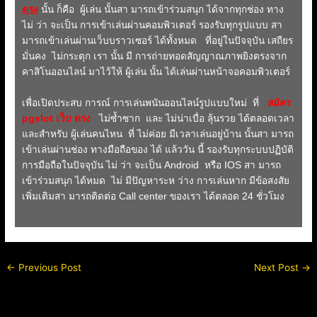
ตรง
นั้น ก็คือ ผู้เล่น นั้นสา มารถเข้าร่วมสนุก ได้จากทุกช่อง ทาง
ไม่ ว่า จะเป็น การเข้าเล่นผ่านคอมพิวเตอร์ รองรับทุกรูปแบบ สา
มารถเข้าเล่นผ่านเว็บบราวเซอร์ ได้ทั้งหมด ที่อยู่ในปัจจุบัน เสถียร
มั่นคง ไม่กระตุก เรา นั้น มี การถ่ายทอดสัญญาณภาพยิงตรงจาก
คาสิโนออนไลน์ มาไว้ให้ ผู้เล่น นั้น ได้เล่นผ่านหน้าจอคอมพิวเตอร์
เพื่อเปิดประสบ การณ์ การเล่นพนันออนไลน์รูปแบบใหม่ ที่
สมัคร
pgslot
เว็บ ตรง
ไม่ซ้ำซาก และ ไม่น่าเบื่อ ลุ้นรวย ได้ตลอดเวลา
และสำหรับ ผู้เล่นคนไหน ที่ ไม่ค่อย มีเวลาเล่นอยู่บ้าน นั้นสา มารถ
เข้าเล่นผ่านช่อง ทางมือถือของ ได้ แล้ววัน นี้ รองรับทุกระบบปฏิบัติ
การมือถือในปัจจุบัน ไม่ ว่า จะเป็น Android หรือ IOS สา มารถ
เข้าร่วมสนุก ได้หมด ไม่ มีปัญหาระห ว่าง การเล่นหาก มีข้อสงสัย
เพิ่มเติมสา มารถติดต่อ Call center ของเรา ได้ตลอด 24 ชั่วโมง
←
Previous Post
Next Post
→