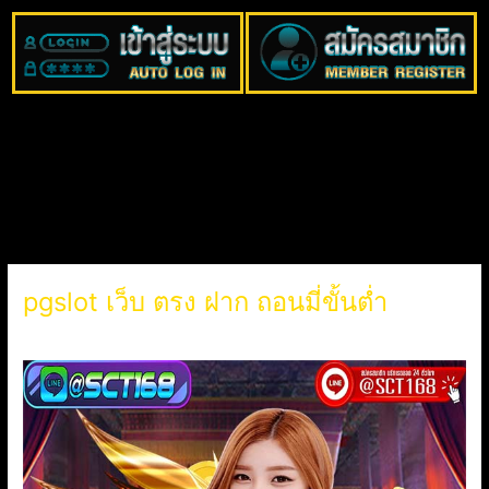
Skip
to
content
pgslot เว็บ ตรง ฝาก ถอนมี่ขั้นต่ำ
/
สล็อตออนไลน์
/ By
Bawonrat