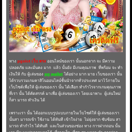
ทาง
pgslot เว็บ ตรง
ออนไลน์ของเรา นั้นนอกจาก จะ มีความ
ปลอดภัย และมั่นคง มาก แล้ว นั้นยัง มีเกมคุณภาพ ที่พร้อม จะ ทำ
เงินให้ กับ ผู้เล่นของ
pg wallet
ได้อย่าง มาก มาย เว็บของเรา นั้น
ได้รวบรวมเกมคาสิโนออนไลน์ชั้นนำจากทั่วประเทศ มาไว้ภายใน
เว็บไซต์เพื่อให้ ผู้เล่นของเรา นั้น ได้เลือก ทำกำไรจากเกมคุณภาพ
ที่เรา นั้น ได้คัดสรรค์ มาเพื่อ ผู้เล่นของเรา โดยเฉาพาะ ผู้เล่นใหม่
ก็สา มารถ ทำเงิน ได้
เพราะเรา นั้น ได้ออกแบบรูปแบบภายในเว็บไซต์ให้ ผู้เล่นของเรา
นั้นสา มารถเข้า ใช้งาน ได้ทันที เข้าใจง่าย ไม่ยุ่งยาก ซับซ้อน สา
มารถ ทำกำไร ได้ทันที และในส่วนของช่อง ทาง การฝากถอน นั้น