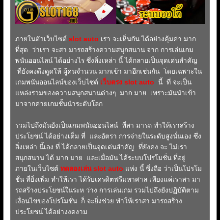
ภายในตัวเว็บไซต์
slot auto
เรา จะเห็นกัน ได้อย่างคุ้มค่า มาก
ที่สุด ว่าเรา จะสา มารถสร้างความสนุกสนาน จาก การเล่นเกม
พนันออนไลน์ ได้อย่างไร ซึ่งสิ่งเหล่า นี้ ได้กลายเป็นจุดเด่นสำคัญ
ที่ยังคงดึงดูดให้ ผู้คนจำนวน มากเข้า มาอีกเช่นกัน โดยเฉพาะใน
เกมพนันออนไลน์ของเว็บไซต์
เว็บตรง
slot auto
นี้ ที่ จะเป็น
แหล่งรวมของความสนุกสนานต่างๆ มาก มาย เพราะมันนำเข้า
มาจากค่ายเกมชั้นนำระดับโลก
รวมไปถึงมันยังเป็นเกมพนันออนไลน์ ที่สา มารถ ทำให้เราสร้าง
ประโยชน์ ได้อย่างเต็ม ที่ และอัตรา การจ่ายในระดับสูงนั่นเอง ซึ่ง
สิ่งเหล่า นี้เอง ที่ ได้กลายเป็นจุดเด่นสำคัญ ที่ยังคง จะ ไม่เรา
สนุกสนาน ได้ มาก มาย และเมื่อมัน ได้ระบบโปรโมชั่น ที่อยู่
ภายในเว็บไซต์
ทดลองเล่น
slot auto
แห่ง นี้ ซึ่งถือ ว่าเป็นโปรโม
ชั่น ที่ยิ่งเพิ่ม ทำให้เรา ได้รับเครดิตฟรีมหาศาล เพียงแค่เราสา มา
รถสร้างประโยชน์ในระห ว่าง การเล่นเกม รวมไปถึงยังปฏิบัติตาม
เงื่อนไขของโปรโมชั่น ก็ จะยิ่งช่วย ทำให้เราสา มารถสร้าง
ประโยชน์ ได้อย่างงดงาม