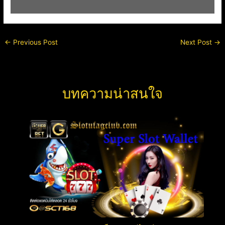
←
Previous Post
Next Post
→
บทความน่าสนใจ