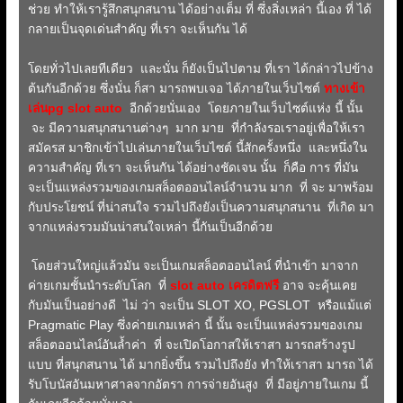
ช่วย ทำให้เรารู้สึกสนุกสนาน ได้อย่างเต็ม ที่ ซึ่งสิ่งเหล่า นี้เอง ที่ ได้
กลายเป็นจุดเด่นสำคัญ ที่เรา จะเห็นกัน ได้
โดยทั่วไปเลยทีเดียว และนั่น ก็ยังเป็นไปตาม ที่เรา ได้กล่าวไปข้าง
ต้นกันอีกด้วย ซึ่งนั่น ก็สา มารถพบเจอ ได้ภายในเว็บไซต์
ทางเข้า
เล่น
pg slot auto
อีกด้วยนั่นเอง โดยภายในเว็บไซต์แห่ง นี้ นั้น
จะ มีความสนุกสนานต่างๆ มาก มาย ที่กำลังรอเราอยู่เพื่อให้เรา
สมัครส มาชิกเข้าไปเล่นภายในเว็บไซต์ นี้สักครั้งหนึ่ง และหนึ่งใน
ความสำคัญ ที่เรา จะเห็นกัน ได้อย่างชัดเจน นั้น ก็คือ การ ที่มัน
จะเป็นแหล่งรวมของเกมสล็อตออนไลน์จำนวน มาก ที่ จะ มาพร้อม
กับประโยชน์ ที่น่าสนใจ รวมไปถึงยังเป็นความสนุกสนาน ที่เกิด มา
จากแหล่งรวมมันน่าสนใจเหล่า นี้กันเป็นอีกด้วย
โดยส่วนใหญ่แล้วมัน จะเป็นเกมสล็อตออนไลน์ ที่นำเข้า มาจาก
ค่ายเกมชั้นนำระดับโลก ที่
slot auto
เครดิตฟรี
อาจ จะคุ้นเคย
กับมันเป็นอย่างดี ไม่ ว่า จะเป็น SLOT XO, PGSLOT หรือแม้แต่
Pragmatic Play ซึ่งค่ายเกมเหล่า นี้ นั้น จะเป็นแหล่งรวมของเกม
สล็อตออนไลน์อันล้ำค่า ที่ จะเปิดโอกาสให้เราสา มารถสร้างรูป
แบบ ที่สนุกสนาน ได้ มากยิ่งขึ้น รวมไปถึงยัง ทำให้เราสา มารถ ได้
รับโบนัสอันมหาศาลจากอัตรา การจ่ายอันสูง ที่ มีอยู่ภายในเกม นี้