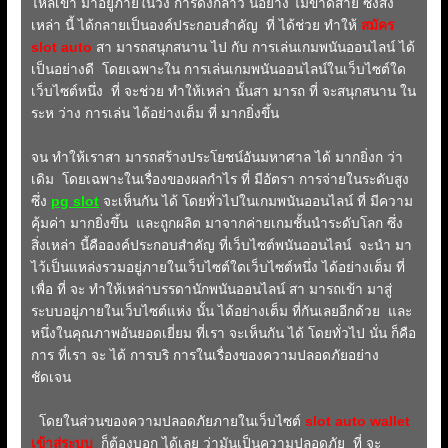
ไหลเข้า มาอยู่ภายในวง การดังกล่าว นี้อย่าง ไม่ขาดสาย ซึ่งสิ่ง
เหล่า นี้ ได้กลายเป็นองค์ประกอบสำคัญ ที่ ได้ช่วย ทำให้
สมัคร
slot auto
สา มารถสนุกสนาน ไป กับ การเล่นเกมพนันออนไลน์ ได้
เป็นอย่างดี โดยเฉพาะใน การเล่นเกมพนันออนไลน์ในเว็บไซต์ใด
เว็บไซต์หนึ่ง ที่ จะช่วย ทำให้เหล่า นั้นสา มารถ ที่ จะสนุกสนาน ใน
ระห ว่าง การเล่น ได้อย่างเต็ม ที่ มากยิ่งขึ้น
จน ทำให้เราสา มารถสร้างประโยชน์อันมหาศาล ได้ มากยิ่งก ว่า
เดิม โดยเฉพาะในเรื่องของผลกำไร ที่ มีอัตรา การจ่ายในระดับสูง
ซึ่ง
pg slot
จะเห็นกัน ได้ โดยทั่วไปในเกมพนันออนไลน์ ที่ มีความ
คุ้มค่า มากยิ่งขึ้น และถูกผลิต มาจากค่ายเกมชั้นนำระดับโลก ซึ่ง
สิ่งเหล่า นี้คือองค์ประกอบสำคัญ ที่เว็บไซต์พนันออนไลน์ จะนำ มา
ไว้เป็นแหล่งรวมอยู่ภายในเว็บไซต์ใดเว็บไซต์หนึ่ง ได้อย่างเต็ม ที่
เพื่อ ที่ จะ ทำให้เหล่าบรรดานักพนันออนไลน์ สา มารถเข้า มาสู่
ระบบอยู่ภายในเว็บไซต์แห่ง นั้น ได้อย่างเต็ม ที่กันเลยอีกด้วย และ
หนึ่งในคุณภาพอันยอดเยี่ยม ที่เรา จะเห็นกัน ได้ โดยทั่วไป นั่น ก็คือ
การ ที่เรา จะ ได้ การบริ การในเรื่องของความปลอดภัยอย่าง
ชัดเจน
โดยในส่วนของความปลอดภัยภายในเว็บไซต์
slot auto wallet
เข้าสู่ระบบ
ก็ต้องบอก ได้เลย ว่ามันเป็นความปลอดภัย ที่ จะ