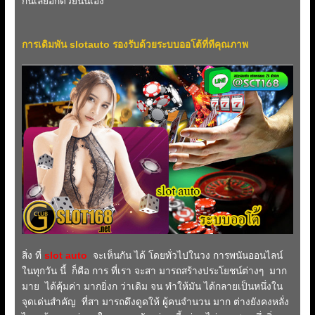
กันเลยอีกด้วยนั่นเอง
การเดิมพัน slotauto รองรับด้วยระบบออโต้ที่ทีคุณภาพ
สิ่ง ที่
slot auto
จะเห็นกัน ได้ โดยทั่วไปในวง การพนันออนไลน์
ในทุกวัน นี้ ก็คือ การ ที่เรา จะสา มารถสร้างประโยชน์ต่างๆ มาก
มาย ได้คุ้มค่า มากยิ่งก ว่าเดิม จน ทำให้มัน ได้กลายเป็นหนึ่งใน
จุดเด่นสำคัญ ที่สา มารถดึงดูดให้ ผู้คนจำนวน มาก ต่างยังคงหลั่ง